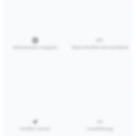
Holzhalter mit
Animationen stoppen
Überschriften hervorheben
Haltemulde inkl.
6 Rundgläser
18,68 €*
In den Warenkorb
RECHTLICHES
SERVICE
Großer Cursor
Leseführung