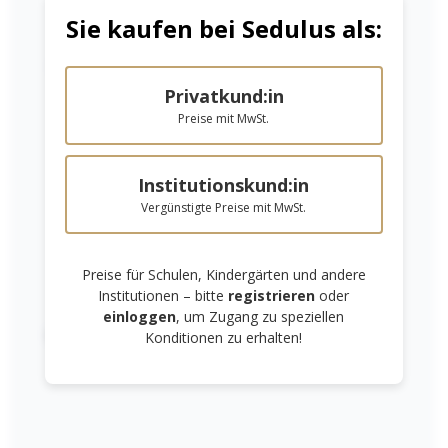
Sie kaufen bei Sedulus als:
Niedrige Sättigung
Hohe Sättigung
Privatkund:in
Preise mit MwSt.
Formschöner
Holzhalter mit
Institutionskund:in
Edelholzhalter
Haltemulde inkl.
inkl. 6
3 Rundgläser
Vergünstigte Preise mit MwSt.
21,49 €*
14,68 €*
Rundgläser
In den Warenkorb
In den Warenkorb
Preise für Schulen, Kindergärten und andere
Institutionen – bitte
registrieren
oder
einloggen
, um Zugang zu speziellen
Links unterstreichen
Gut lesbare Schrift
Konditionen zu erhalten!