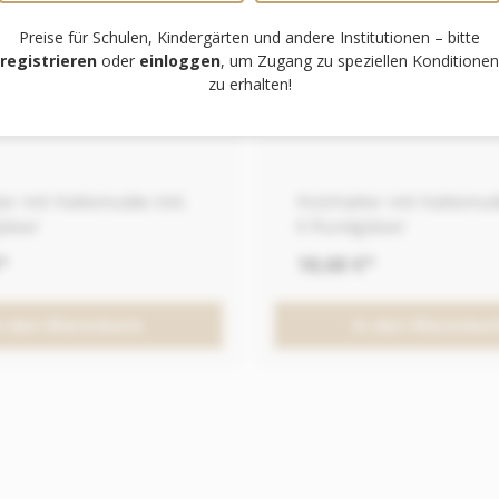
Preise für Schulen, Kindergärten und andere Institutionen – bitte
registrieren
oder
einloggen
, um Zugang zu speziellen Konditionen
zu erhalten!
er mit Haltemulde inkl.
Holzhalter mit Haltemuld
läser
6 Rundgläser
*
18,68 €*
n den Warenkorb
In den Warenkor