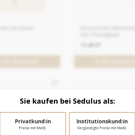
chen mit Deckel
Formschöner Edelholzha
inkl. 3 Rundgläser
17,49 €*
n den Warenkorb
In den Warenkor
Sie kaufen bei Sedulus als:
Privatkund:in
Institutionskund:in
Preise mit MwSt.
Vergünstigte Preise mit MwSt.