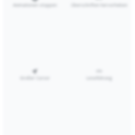
Animationen stoppen
Überschriften hervorheben
1,60 €*
In den Warenkorb
RECHTLICHES
SERVICE
Großer Cursor
Leseführung
KATALOG
PREISLISTE