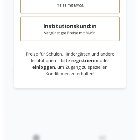
Preise mit MwSt.
Institutionskund:in
Vergünstigte Preise mit MwSt.
Kunden kauften auch
Preise für Schulen, Kindergärten und andere
Institutionen – bitte
registrieren
oder
einloggen
, um Zugang zu speziellen
Links unterstreichen
Gut lesbare Schrift
Konditionen zu erhalten!
„Bienenheft „Bienen machen Schule"
BEU